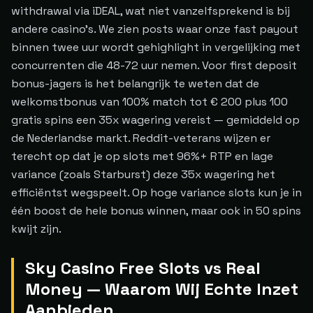
withdrawal via iDEAL, wat niet vanzelfsprekend is bij
andere casino's. We zien posts waar onze fast payout
binnen twee uur wordt gehighlight in vergelijking met
concurrenten die 48-72 uur nemen. Voor first deposit
bonus-jagers is het belangrijk te weten dat de
welkomstbonus van 100% match tot € 200 plus 100
gratis spins een 35x wagering vereist — gemiddeld op
de Nederlandse markt. Reddit-veterans wijzen er
terecht op dat je op slots met 96%+ RTP en lage
variance (zoals Starburst) deze 35x wagering het
efficiëntst wegspeelt. Op hoge variance slots kun je in
één boost de hele bonus winnen, maar ook in 50 spins
kwijt zijn.
Sky Casino Free Slots vs Real
Money — Waarom Wij Echte Inzet
Aanbieden