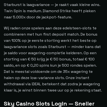
Starburst is laagvariance — je raakt vaak kleine wins.
Twin Spin is medium. Diamond Strike heeft pieken
naar 5.000x door de jackpot-feature.
Wij raden onze spelers aan deze edelsteen-slots te
combineren met hun first deposit match. De bonus
van 100% op je eerste storting werkt het beste op
laagvariance slots zoals Starburst — minder kans dat
je saldo voor wagering-completie kelderen. Op een
storting van € 50 krijg je € 50 bonus, totaal € 100
saldo, en op € 0,20 spins kun je 500 rondes spelen.
Dat is meestal voldoende om de 35x wagering te
halen op deze low-variance slots. Onze instant
withdrawal via iDEAL betekent dat zodra je wagering
klaar is, je winst binnen twee uur op je rekening staat.
Sky Casino Slots Login — Sneller