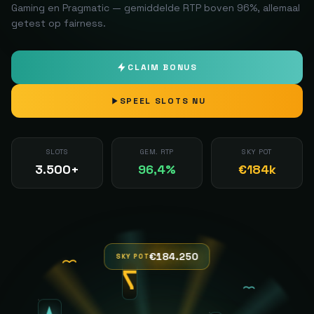
Gaming en Pragmatic — gemiddelde RTP boven 96%, allemaal
getest op fairness.
📱
🔑
CLAIM BONUS
SPEEL SLOTS NU
SLOTS
GEM. RTP
SKY POT
3.500+
96,4%
€184k
€184.250
SKY POT
7