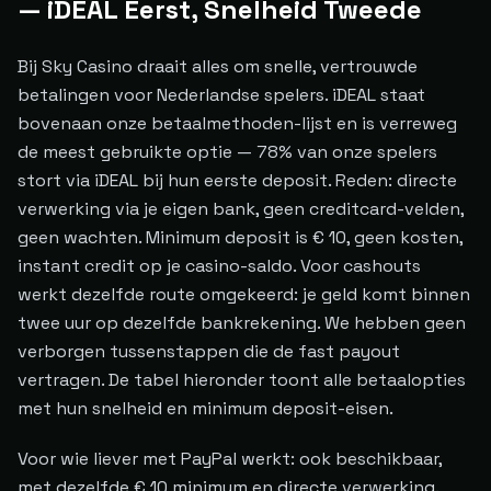
— iDEAL Eerst, Snelheid Tweede
Bij Sky Casino draait alles om snelle, vertrouwde
betalingen voor Nederlandse spelers. iDEAL staat
bovenaan onze betaalmethoden-lijst en is verreweg
de meest gebruikte optie — 78% van onze spelers
stort via iDEAL bij hun eerste deposit. Reden: directe
verwerking via je eigen bank, geen creditcard-velden,
geen wachten. Minimum deposit is € 10, geen kosten,
instant credit op je casino-saldo. Voor cashouts
werkt dezelfde route omgekeerd: je geld komt binnen
twee uur op dezelfde bankrekening. We hebben geen
verborgen tussenstappen die de fast payout
vertragen. De tabel hieronder toont alle betaalopties
met hun snelheid en minimum deposit-eisen.
Voor wie liever met PayPal werkt: ook beschikbaar,
met dezelfde € 10 minimum en directe verwerking.