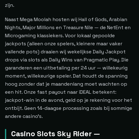
zijn.
Naast Mega Moolah hosten wij Hall of Gods, Arabian
Nights, Major Millions en Treasure Nile — de NetEnt en
Microgaming klassiekers. Voor lokaal gepoolde
jackpots (alleen onze spelers, kleinere maar vaker
vallende pots) draaien wij wekelijkse Daily Jackpot
drops via slots als Daily Wins van Pragmatic Play. Die
garanderen een uitbetaling per 24 uur — willekeurig
moment, willekeurige speler. Dat houdt de spanning
hoog zonder dat je maandenlang moet wachten op
een hit. Onze fast payout naar iDEAL betekent:
jackpot-win in de avond, geld op je rekening voor het
ontbijt. Geen 14-daagse processing zoals bij sommige
andere casino's.
Casino Slots Sky Rider —