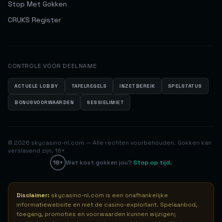
Stop Met Gokken
CRUKS Register
CONTROLE VÓÓR DEELNAME
ACTUELE LOBBY
TAFELREGELS
INZETBEREIK
SPELSTATUS
BONUSVOORWAARDEN
SESSIELIMIET
© 2026 skycasino-nl.com — Alle rechten voorbehouden. Gokken kan
verslavend zijn. 18+
18+
Wat kost gokken jou?
Stop op tijd.
Disclaimer:
skycasino-nl.com is een onafhankelijke
informatiewebsite en niet de casino-exploitant. Spelaanbod,
toegang, promoties en voorwaarden kunnen wijzigen;