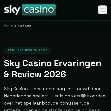
Home
/
Ervaringen
EERLIJKE REVIEW 2026
🏠
Sky Casino Ervaringen
⭐
& Review 2026
🎁
Sky Casino — maanden lang vertrouwd door
🎰
Nederlandse spelers. Hier is ons eerlijke oordeel
over het spellaanbod, de bonussen, de
LIVE
uitbetalingen en de klantenservice op basis