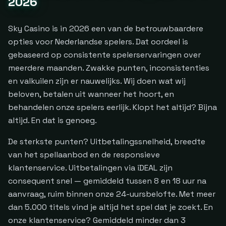
2026
Sky Casino is in 2026 een van de betrouwbaardere
opties voor Nederlandse spelers. Dat oordeel is
gebaseerd op consistente spelerservaringen over
meerdere maanden. Zwakke punten, inconsistenties
en valkuilen zijn er nauwelijks. Wij doen wat wij
beloven, betalen uit wanneer het hoort, en
behandelen onze spelers eerlijk. Klopt het altijd? Bijna
altijd. En dat is genoeg.
De sterkste punten? Uitbetalingssnelheid, breedte
van het spellaanbod en de responsieve
klantenservice. Uitbetalingen via iDEAL zijn
consequent snel — gemiddeld tussen 8 en 18 uur na
aanvraag, ruim binnen onze 24-uursbelofte. Met meer
dan 5.000 titels vind je altijd het spel dat je zoekt. En
onze klantenservice? Gemiddeld minder dan 3