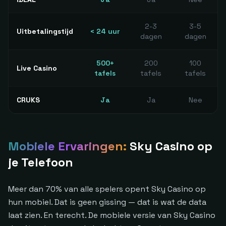
2-3
3-5
Uitbetalingstijd
< 24 uur
dagen
dagen
500+
200
100
Live Casino
tafels
tafels
tafels
CRUKS
Ja
Ja
Nee
Mobiele Ervaringen:
Sky Casino op
je Telefoon
Meer dan 70% van alle spelers opent Sky Casino op
hun mobiel. Dat is geen gissing — dat is wat de data
laat zien. En terecht. De mobiele versie van Sky Casino