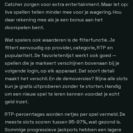
Catcher zorgen voor extra entertainment. Maar let op:
live spellen tellen minder mee voor je wagering. Hou
daar rekening mee als je een bonus aan het
doorspelen bent.
Wat spelers ook waarderen is de filterfunctie. Je
filtert eenvoudig op provider, categorie, RTP en
populariteit. De favorietenlijst werkt ook goed —
spellen die je markeert verschijnen bovenaan bij je
volgende login, op elk apparaat. Dat soort detail
maakt het verschil. En de demoversies? Bijna alle slots
kun je gratis uitproberen zonder te storten. Handig
om een nieuw spel te leren kennen voordat je echt
geld inzet.
RTP-percentages worden netjes per spel vermeld. De
meeste slots scoren tussen 95-97%, wat gezond is.
Sommige progressieve jackpots hebben een lagere