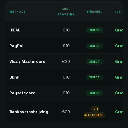
MIN.
METHODE
SNELHEID
KOSTEN
STORTING
iDEAL
€10
Gratis
DIRECT
PayPal
€10
Gratis
DIRECT
Visa / Mastercard
€20
Gratis
DIRECT
Skrill
€10
Gratis
DIRECT
Paysafecard
€10
Gratis
DIRECT
2-3
Bankoverschrijving
€20
Gratis
WERKDAGEN