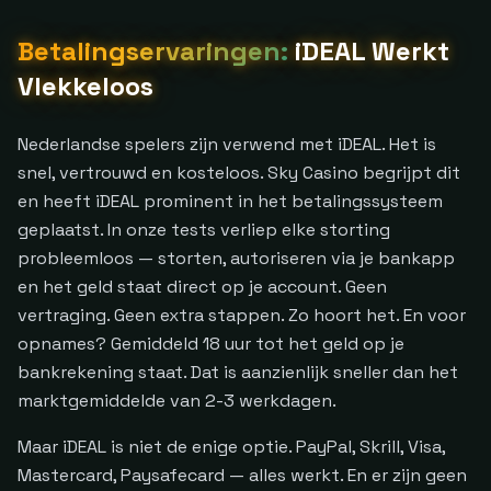
Betalingservaringen:
iDEAL Werkt
Vlekkeloos
Nederlandse spelers zijn verwend met iDEAL. Het is
snel, vertrouwd en kosteloos. Sky Casino begrijpt dit
en heeft iDEAL prominent in het betalingssysteem
geplaatst. In onze tests verliep elke storting
probleemloos — storten, autoriseren via je bankapp
en het geld staat direct op je account. Geen
vertraging. Geen extra stappen. Zo hoort het. En voor
opnames? Gemiddeld 18 uur tot het geld op je
bankrekening staat. Dat is aanzienlijk sneller dan het
marktgemiddelde van 2-3 werkdagen.
Maar iDEAL is niet de enige optie. PayPal, Skrill, Visa,
Mastercard, Paysafecard — alles werkt. En er zijn geen