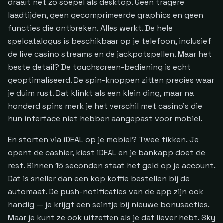
draait net zo soepel als desktop. Geen tragere
laadtijden, geen gecomprimeerde graphics en geen
functies die ontbreken. Alles werkt. De hele
spelcatalogus is beschikbaar op je telefoon, inclusief
de live casino streams en de jackpotspellen. Maar het
beste detail? De touchscreen-bediening is echt
geoptimaliseerd. De spin-knoppen zitten precies waar
je duim rust. Dat klinkt als een klein ding, maar na
honderd spins merk je het verschil met casino's die
hun interface niet hebben aangepast voor mobiel.
En storten via iDEAL op je mobiel? Twee tikken. Je
opent de cashier, kiest iDEAL en je bankapp doet de
rest. Binnen 15 seconden staat het geld op je account.
Dat is sneller dan een kop koffie bestellen bij de
automaat. De push-notificaties van de app zijn ook
handig — je krijgt een seintje bij nieuwe bonusacties.
Maar je kunt ze ook uitzetten als je dat liever hebt. Sky