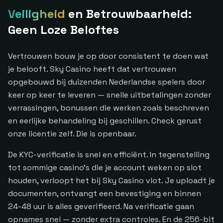
Veiligheid
en Betrouwbaarheid:
Geen Loze Beloftes
Vertrouwen bouw je op door consistent te doen wat
je belooft. Sky Casino heeft dat vertrouwen
opgebouwd bij duizenden Nederlandse spelers door
keer op keer te leveren — snelle uitbetalingen zonder
verrassingen, bonussen die werken zoals beschreven
en eerlijke behandeling bij geschillen. Check gerust
onze licentie zelf. Die is openbaar.
De KYC-verificatie is snel en efficiënt. In tegenstelling
tot sommige casino's die je account weken op slot
houden, verloopt het bij Sky Casino vlot. Je uploadt je
documenten, ontvangt een bevestiging en binnen
24-48 uur is alles geverifieerd. Na verificatie gaan
opnames snel — zonder extra controles. En de 256-bit