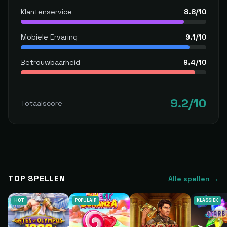
Klantenservice
8.8/10
Mobiele Ervaring
9.1/10
Betrouwbaarheid
9.4/10
9.2/10
Totaalscore
TOP SPELLEN
Alle spellen →
HOT
POPULAIR
KLASSIEK