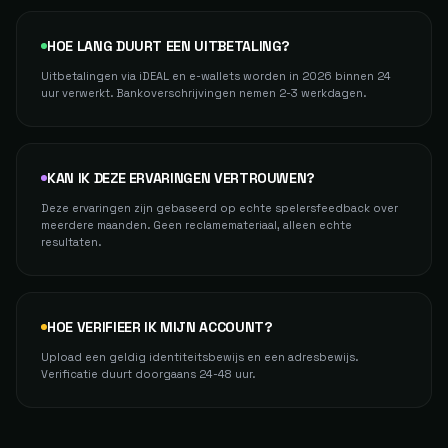
HOE LANG DUURT EEN UITBETALING?
Uitbetalingen via iDEAL en e-wallets worden in 2026 binnen 24
uur verwerkt. Bankoverschrijvingen nemen 2-3 werkdagen.
KAN IK DEZE ERVARINGEN VERTROUWEN?
Deze ervaringen zijn gebaseerd op echte spelersfeedback over
meerdere maanden. Geen reclamemateriaal, alleen echte
resultaten.
HOE VERIFIEER IK MIJN ACCOUNT?
Upload een geldig identiteitsbewijs en een adresbewijs.
Verificatie duurt doorgaans 24-48 uur.